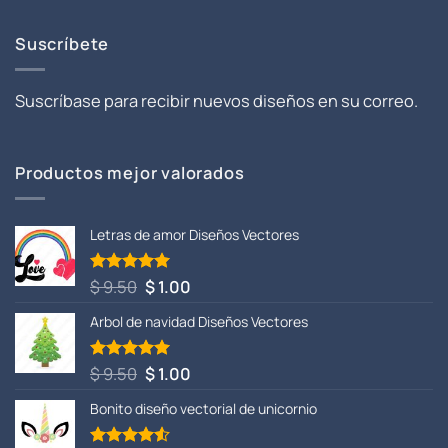
Suscríbete
Suscríbase para recibir nuevos diseños en su correo.
Productos mejor valorados
Letras de amor Diseños Vectores
El
El
$
9.50
$
1.00
Valorado
con
5.00
precio
precio
de 5
Arbol de navidad Diseños Vectores
original
actual
era:
es:
$ 9.50.
$ 1.00.
El
El
$
9.50
$
1.00
Valorado
con
5.00
precio
precio
de 5
Bonito diseño vectorial de unicornio
original
actual
era:
es: