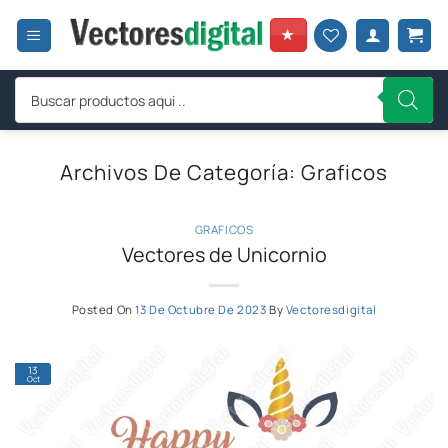
Saltar
al
★
contenido
Búsqueda
de
productos
Archivos De Categoría:
Graficos
GRAFICOS
Vectores de Unicornio
Posted On
13 De Octubre De 2023
By
Vectoresdigital
13
Oct