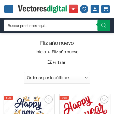
Saltar
al
★
contenido
Búsqueda
de
productos
Fliz año nuevo
Inicio
»
Fliz año nuevo
Filtrar
-89%
-89%
Añadir a
Añadir a
favoritos
favoritos