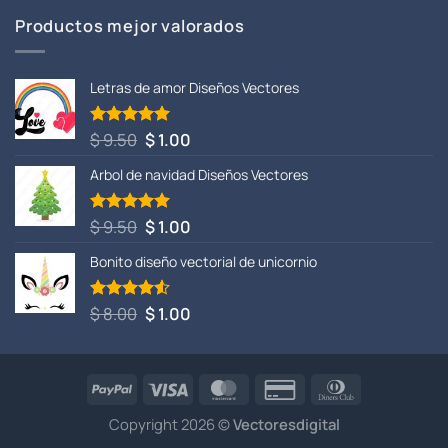
Productos mejor valorados
Letras de amor Diseños Vectores
El
El
$
9.50
$
1.00
Valorado
con
5.00
precio
precio
de 5
Arbol de navidad Diseños Vectores
original
actual
era:
es:
$ 9.50.
$ 1.00.
El
El
$
9.50
$
1.00
Valorado
con
5.00
precio
precio
de 5
Bonito diseño vectorial de unicornio
original
actual
era:
es:
$ 9.50.
$ 1.00.
El
El
$
8.00
$
1.00
Valorado
con
4.50
precio
precio
de 5
original
actual
era:
es:
$ 8.00.
$ 1.00.
Copyright 2026 ©
Vectoresdigital