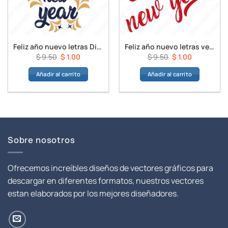
Feliz año nuevo letras Diseños Vectores
Feliz año nuevo letras vectores
El
El
El
El
$
9.50
$
1.00
$
9.50
$
1.00
precio
precio
precio
precio
Añadir al carrito
Añadir al carrito
original
actual
original
actual
era:
es:
era:
es:
$ 9.50.
$ 1.00.
$ 9.50.
$ 1.00.
Sobre nosotros
Ofrecemos increíbles diseños de vectores gráficos para
descargar en diferentes formatos, nuestros vectores
estan elaborados por los mejores diseñadores.