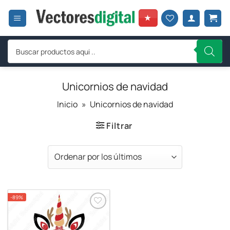
Saltar
al
★
contenido
Búsqueda
de
productos
Unicornios de navidad
Inicio
»
Unicornios de navidad
Filtrar
-89%