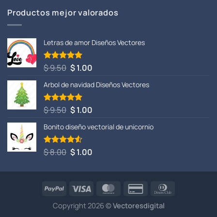
Productos mejor valorados
Letras de amor Diseños Vectores
El
El
$
9.50
$
1.00
Valorado
con
5.00
precio
precio
de 5
Arbol de navidad Diseños Vectores
original
actual
era:
es:
$ 9.50.
$ 1.00.
El
El
$
9.50
$
1.00
Valorado
con
5.00
precio
precio
de 5
Bonito diseño vectorial de unicornio
original
actual
era:
es:
$ 9.50.
$ 1.00.
El
El
$
8.00
$
1.00
Valorado
con
4.50
precio
precio
de 5
original
actual
era:
es:
$ 8.00.
$ 1.00.
Copyright 2026 ©
Vectoresdigital