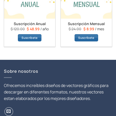
Suscripción Anual
Suscripción Mensual
El
El
El
El
$
120.00
$
48.99
/ año
$
24.00
$
8.99
/ mes
precio
precio
precio
precio
Suscríbete
Suscríbete
original
actual
original
actual
era:
es:
era:
es:
$ 120.00.
$ 48.99.
$ 24.00.
$ 8.99.
Sobre nosotros
Ofrecemos increíbles diseños de vectores gráficos para
descargar en diferentes formatos, nuestros vectores
estan elaborados por los mejores diseñadores.