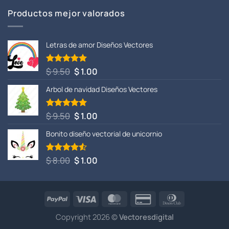
Productos mejor valorados
Letras de amor Diseños Vectores
El
El
$
9.50
$
1.00
Valorado
con
5.00
precio
precio
de 5
Arbol de navidad Diseños Vectores
original
actual
era:
es:
$ 9.50.
$ 1.00.
El
El
$
9.50
$
1.00
Valorado
con
5.00
precio
precio
de 5
Bonito diseño vectorial de unicornio
original
actual
era:
es:
$ 9.50.
$ 1.00.
El
El
$
8.00
$
1.00
Valorado
con
4.50
precio
precio
de 5
original
actual
era:
es:
$ 8.00.
$ 1.00.
Copyright 2026 ©
Vectoresdigital