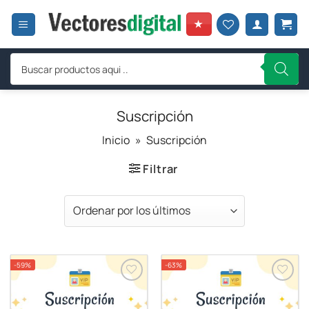
Saltar
al
★
contenido
Búsqueda
de
productos
Suscripción
Inicio
»
Suscripción
Filtrar
-59%
-63%
Añadir a
Añadir a
favoritos
favoritos