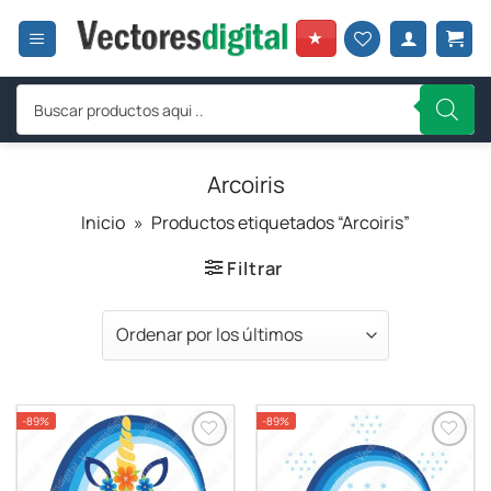
Saltar
al
★
contenido
Búsqueda
de
productos
Arcoiris
Inicio
»
Productos etiquetados “Arcoiris”
Filtrar
-89%
-89%