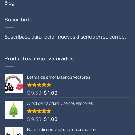
Blog
Suscríbete
Suscríbase para recibir nuevos diseños en su correo.
Productos mejor valorados
Letras de amor Diseños Vectores
El
El
$
9.50
$
1.00
Valorado
con
5.00
precio
precio
de 5
Arbol de navidad Diseños Vectores
original
actual
era:
es:
$ 9.50.
$ 1.00.
El
El
$
9.50
$
1.00
Valorado
con
5.00
precio
precio
de 5
Bonito diseño vectorial de unicornio
original
actual