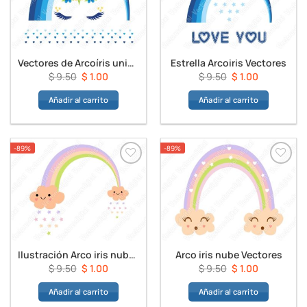
Vectores de Arcoíris unicornio
Estrella Arcoiris Vectores
El
El
El
El
$
9.50
$
1.00
$
9.50
$
1.00
precio
precio
precio
precio
Añadir al carrito
Añadir al carrito
original
actual
original
actual
era:
es:
era:
es:
$ 9.50.
$ 1.00.
$ 9.50.
$ 1.00.
-89%
-89%
Ilustración Arco iris nube Vectores
Arco iris nube Vectores
El
El
El
El
$
9.50
$
1.00
$
9.50
$
1.00
precio
precio
precio
precio
Añadir al carrito
Añadir al carrito
original
actual
original
actual
era:
es:
era:
es: