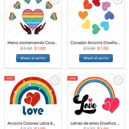
Mano sosteniendo Corazón arcoiris Diseños Vectores
Corazón Arcoiris Diseños Vectores
El
El
El
El
$
9.50
$
1.00
$
9.50
$
1.00
precio
precio
precio
precio
Añadir al carrito
Añadir al carrito
original
actual
original
actual
era:
es:
era:
es:
$ 9.50.
$ 1.00.
$ 9.50.
$ 1.00.
-89%
-89%
Arcoiris Colores Letra Amor Diseños Vectores
Letras de amor Diseños Vectores
El
El
El
El
$
9.50
$
1.00
$
9.50
$
1.00