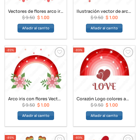
Vectores de flores arco iris
Ilustración vector de arco iris
El
El
El
El
$
9.50
$
1.00
$
9.50
$
1.00
precio
precio
precio
precio
Añadir al carrito
Añadir al carrito
original
actual
original
actual
era:
es:
era:
es:
$ 9.50.
$ 1.00.
$ 9.50.
$ 1.00.
-89%
-89%
Arco iris con flores Vectores
Corazón Logo colores amor mágico Diseño vector
El
El
El
El
$
9.50
$
1.00
$
9.50
$
1.00
precio
precio
precio
precio
Añadir al carrito
Añadir al carrito
original
actual
original
actual
era:
es:
era:
es:
$ 9.50.
$ 1.00.
$ 9.50.
$ 1.00.
-89%
-89%