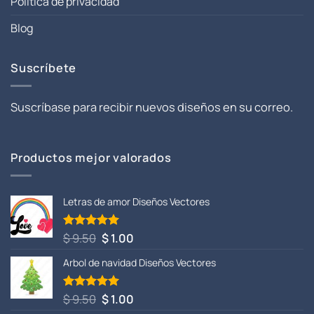
Política de privacidad
Blog
Suscríbete
Suscríbase para recibir nuevos diseños en su correo.
Productos mejor valorados
Letras de amor Diseños Vectores
El
El
$
9.50
$
1.00
Valorado
con
5.00
precio
precio
de 5
Arbol de navidad Diseños Vectores
original
actual
era:
es:
$ 9.50.
$ 1.00.
El
El
$
9.50
$
1.00
Valorado
con
5.00
precio
precio