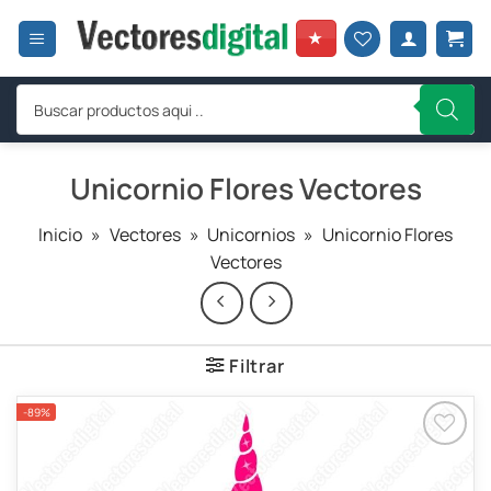
Saltar
al
★
contenido
Búsqueda
de
productos
Unicornio Flores Vectores
Inicio
»
Vectores
»
Unicornios
»
Unicornio Flores
Vectores
Filtrar
-89%