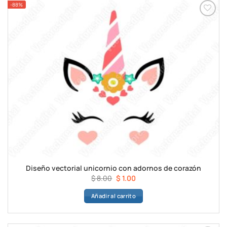
-88%
Diseño vectorial unicornio con adornos de corazón
El
El
$
8.00
$
1.00
precio
precio
Añadir al carrito
original
actual
era:
es:
$ 8.00.
$ 1.00.