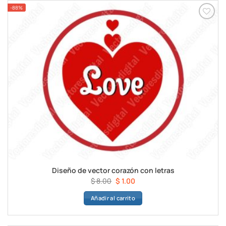
-88%
Diseño de vector corazón con letras
El
El
$
8.00
$
1.00
precio
precio
Añadir al carrito
original
actual
era:
es:
$ 8.00.
$ 1.00.