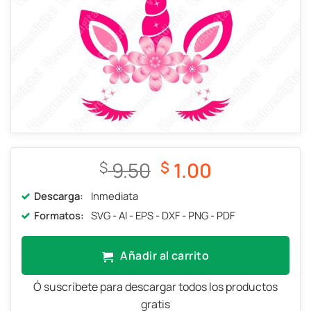
El
El
9.50
1.00
$
$
precio
precio
Descarga:
Inmediata
original
actual
Formatos:
SVG - AI - EPS - DXF - PNG - PDF
era:
es:
$ 9.50.
$ 1.00.
Añadir al carrito
Ó suscríbete para descargar todos los productos
gratis