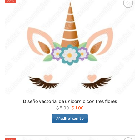
-88%
Diseño vectorial de unicornio con tres flores
El
El
$
8.00
$
1.00
precio
precio
Añadir al carrito
original
actual
era:
es:
$ 8.00.
$ 1.00.