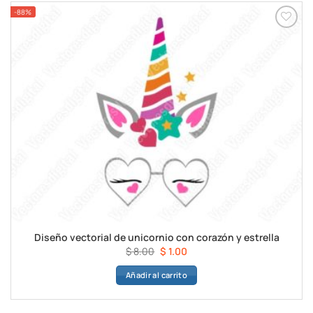
-88%
Diseño vectorial de unicornio con corazón y estrella
El
El
$
8.00
$
1.00
precio
precio
Añadir al carrito
original
actual
era:
es:
$ 8.00.
$ 1.00.