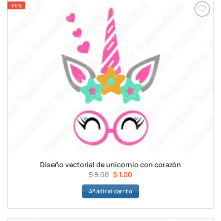
-88%
Diseño vectorial de unicornio con corazón
El
El
$
8.00
$
1.00
precio
precio
Añadir al carrito
original
actual
era:
es:
$ 8.00.
$ 1.00.