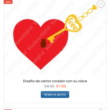
-88%
Diseño de vector corazón con su clave
El
El
$
8.00
$
1.00
precio
precio
Añadir al carrito
original
actual
era:
es:
$ 8.00.
$ 1.00.