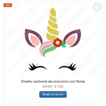
-88%
Diseño vectorial de unicornio con flores
El
El
$
8.00
$
1.00
precio
precio
Añadir al carrito
original
actual
era:
es:
$ 8.00.
$ 1.00.