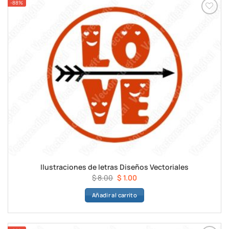
-88%
Ilustraciones de letras Diseños Vectoriales
El
El
$
8.00
$
1.00
precio
precio
Añadir al carrito
original
actual
era:
es:
$ 8.00.
$ 1.00.