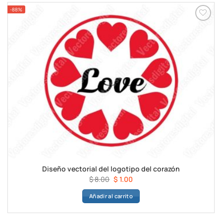
-88%
Diseño vectorial del logotipo del corazón
El
El
$
8.00
$
1.00
precio
precio
Añadir al carrito
original
actual
era:
es:
$ 8.00.
$ 1.00.