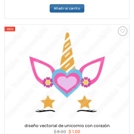
precio
precio
Añadir al carrito
original
actual
era:
es:
$ 8.00.
$ 1.00.
-88%
diseño vectorial de unicornio con corazón
El
El
$
8.00
$
1.00