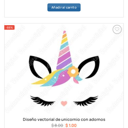
precio
precio
Añadir al carrito
original
actual
era:
es:
$ 8.00.
$ 1.00.
-88%
Diseño vectorial de unicornio con adornos
El
El
$
8.00
$
1.00