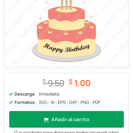
El
El
9.50
1.00
$
$
precio
precio
Descarga:
Inmediata
original
actual
Formatos:
SVG - AI - EPS - DXF - PNG - PDF
era:
es:
$ 9.50.
$ 1.00.
Añadir al carrito
Ó suscríbete para descargar todos los productos