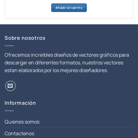
precio
precio
Añadir al carrito
original
actual
era:
es:
$ 8.00.
$ 1.00.
Sobre nosotros
Ofrecemos increíbles diseños de vectores gráficos para
descargar en diferentes formatos, nuestros vectores
estan elaborados por los mejores diseñadores.
Información
Quienes somos
Contactenos