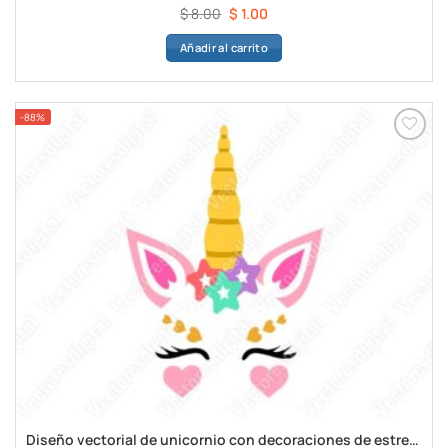
El
El
$
8.00
$
1.00
precio
precio
Añadir al carrito
original
actual
era:
es:
$ 8.00.
$ 1.00.
-88%
Diseño vectorial de unicornio con decoraciones de estrellas