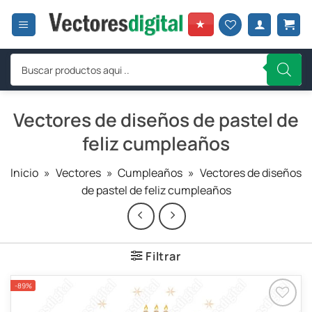
Saltar
al
★
contenido
Búsqueda
de
productos
Vectores de diseños de pastel de
feliz cumpleaños
Inicio
»
Vectores
»
Cumpleaños
»
Vectores de diseños
de pastel de feliz cumpleaños
Filtrar
-89%