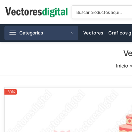
Saltar
Búsqueda
al
de
productos
contenido
Categorías
Vectores
Gráficos g
Ve
Inicio
-89%