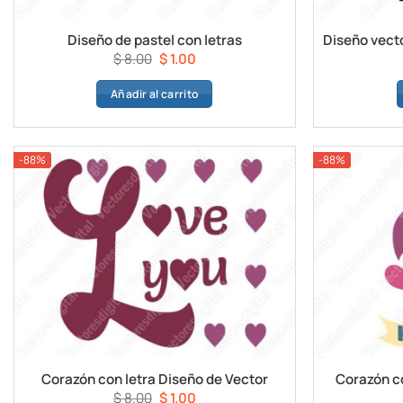
Diseño de pastel con letras
El
El
$
8.00
$
1.00
precio
precio
Añadir al carrito
original
actual
era:
es:
$ 8.00.
$ 1.00.
-88%
-88%
Corazón con letra Diseño de Vector
Corazón c
El
El
$
8.00
$
1.00