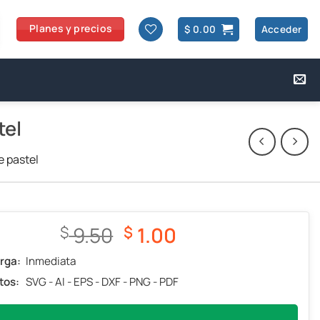
Planes y precios
$
0.00
Acceder
tel
e pastel
El
El
9.50
1.00
$
$
precio
precio
rga:
Inmediata
original
actual
tos:
SVG - AI - EPS - DXF - PNG - PDF
era:
es:
$ 9.50.
$ 1.00.