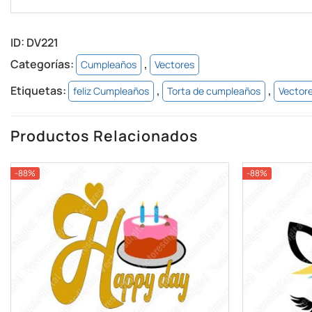
ID:
DV221
Categorías:
,
Cumpleaños
Vectores
Etiquetas:
,
,
feliz Cumpleaños
Torta de cumpleaños
Vector
Productos Relacionados
-88%
-88%