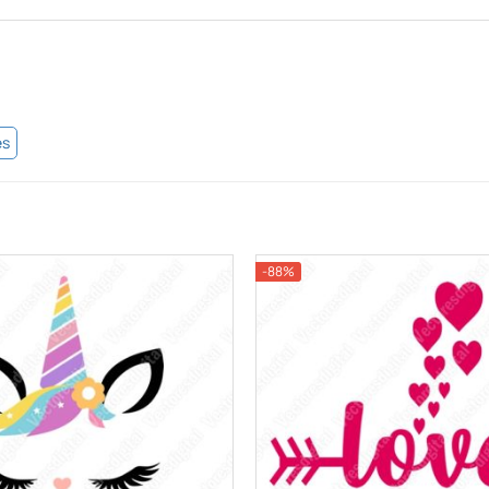
es
-88%