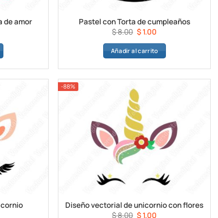
ra de amor
Pastel con Torta de cumpleaños
l
El
El
$
8.00
$
1.00
recio
precio
precio
Añadir al carrito
ctual
original
actual
s:
era:
es:
1.00.
$ 8.00.
$ 1.00.
-88%
icornio
Diseño vectorial de unicornio con flores
l
El
El
$
8.00
$
1.00