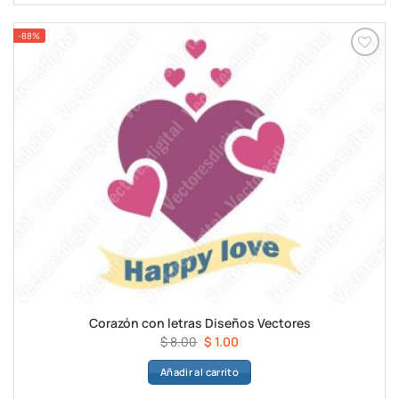
$ 8.00.
$ 1.00.
-88%
Corazón con letras Diseños Vectores
El
El
$
8.00
$
1.00
precio
precio
Añadir al carrito
original
actual
era:
es: