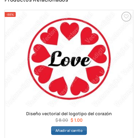
-88%
Diseño vectorial del logotipo del corazón
El
El
$
8.00
$
1.00
precio
precio
Añadir al carrito
original
actual
era:
es: