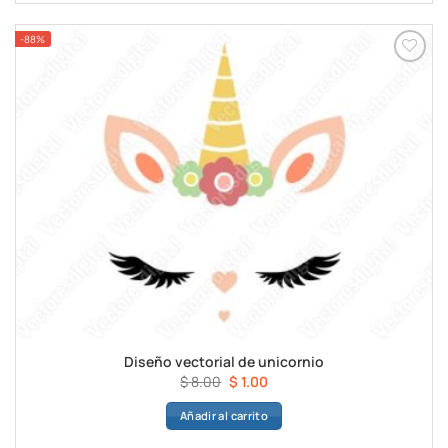
$ 8.00.
$ 1.00.
-88%
Diseño vectorial de unicornio
El
El
$
8.00
$
1.00
precio
precio
Añadir al carrito
original
actual
era:
es: