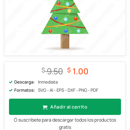
El
El
9.50
1.00
$
$
precio
precio
Descarga:
Inmediata
original
actual
Formatos:
SVG - AI - EPS - DXF - PNG - PDF
era:
es:
$ 9.50.
$ 1.00.
Añadir al carrito
Ó suscríbete para descargar todos los productos
gratis