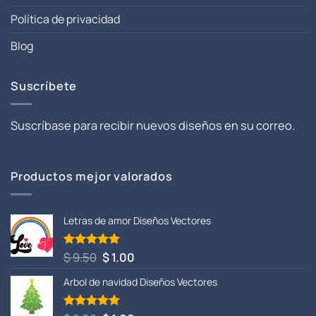
Política de privacidad
Blog
Suscríbete
Suscríbase para recibir nuevos diseños en su correo.
Productos mejor valorados
Letras de amor Diseños Vectores
El
El
$
9.50
$
1.00
Valorado
con
5.00
precio
precio
de 5
Arbol de navidad Diseños Vectores
original
actual
era:
es:
$ 9.50.
$ 1.00.