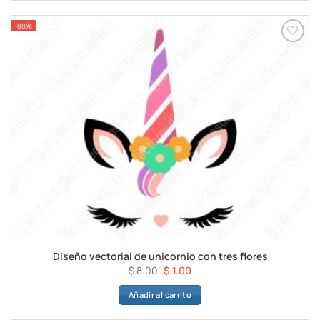
$ 8.00.
$ 1.00.
-88%
Diseño vectorial de unicornio con tres flores
El
El
$
8.00
$
1.00
precio
precio
Añadir al carrito
original
actual
era:
es: