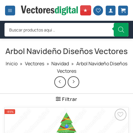
Saltar
al
★
contenido
Búsqueda
de
productos
Arbol Navideño Diseños Vectores
Inicio
»
Vectores
»
Navidad
»
Arbol Navideño Diseños
Vectores
Filtrar
-89%