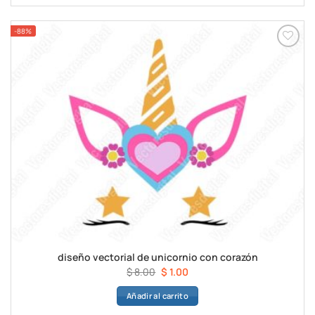
$ 8.00.
$ 1.00.
-88%
diseño vectorial de unicornio con corazón
El
El
$
8.00
$
1.00
precio
precio
Añadir al carrito
original
actual
era:
es: