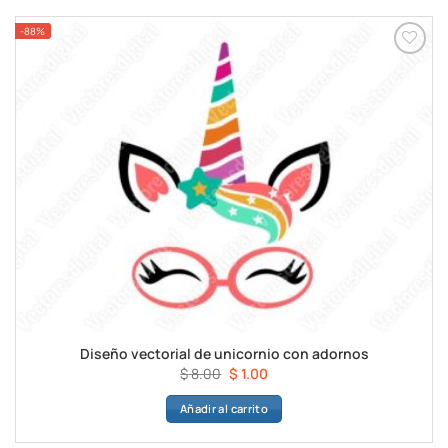
$ 8.00.
$ 1.00.
-88%
Diseño vectorial de unicornio con adornos
El
El
$
8.00
$
1.00
precio
precio
Añadir al carrito
original
actual
era:
es: