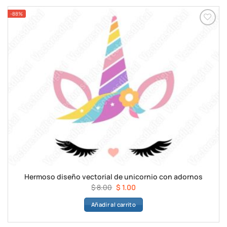
-88%
Hermoso diseño vectorial de unicornio con adornos
El
El
$
8.00
$
1.00
precio
precio
Añadir al carrito
original
actual
era:
es:
$ 8.00.
$ 1.00.