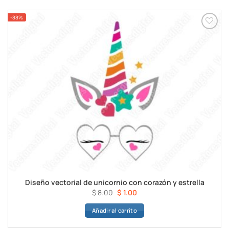
$ 8.00.
$ 1.00.
-88%
Diseño vectorial de unicornio con corazón y estrella
El
El
$
8.00
$
1.00
precio
precio
Añadir al carrito
original
actual
era:
es: