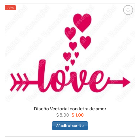
-88%
Diseño Vectorial con letra de amor
El
El
$
8.00
$
1.00
precio
precio
Añadir al carrito
original
actual
era:
es:
$ 8.00.
$ 1.00.