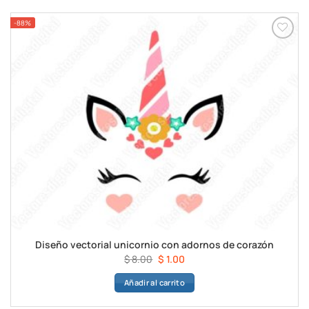
$ 8.00.
$ 1.00.
-88%
Diseño vectorial unicornio con adornos de corazón
El
El
$
8.00
$
1.00
precio
precio
Añadir al carrito
original
actual
era:
es: