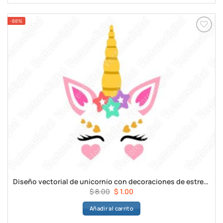
$ 8.00.
$ 1.00.
-88%
Diseño vectorial de unicornio con decoraciones de estrellas
El
El
$
8.00
$
1.00
precio
precio
Añadir al carrito
original
actual
era:
es: