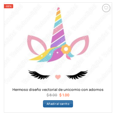
-88%
Hermoso diseño vectorial de unicornio con adornos
El
El
$
8.00
$
1.00
precio
precio
Añadir al carrito
original
actual
era:
es:
$ 8.00.
$ 1.00.