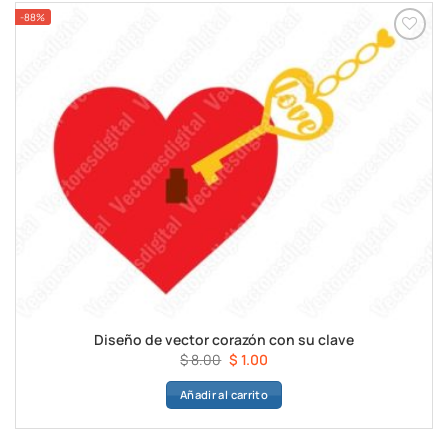
-88%
Diseño de vector corazón con su clave
El
El
$
8.00
$
1.00
precio
precio
Añadir al carrito
original
actual
era:
es:
$ 8.00.
$ 1.00.