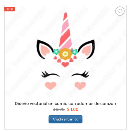
$ 8.00.
$ 1.00.
-88%
Diseño vectorial unicornio con adornos de corazón
El
El
$
8.00
$
1.00
precio
precio
Añadir al carrito
original
actual
era:
es: