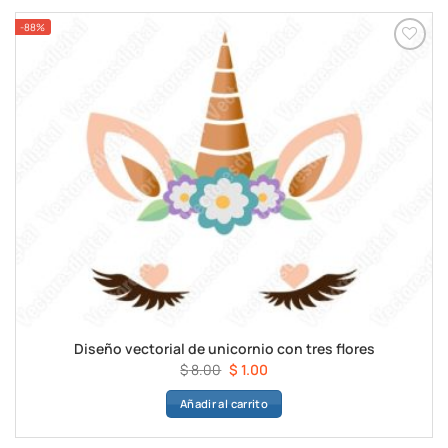
-88%
Diseño vectorial de unicornio con tres flores
El
El
$
8.00
$
1.00
precio
precio
Añadir al carrito
original
actual
era:
es:
$ 8.00.
$ 1.00.