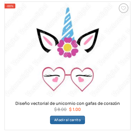
-88%
Diseño vectorial de unicornio con gafas de corazón
El
El
$
8.00
$
1.00
precio
precio
Añadir al carrito
original
actual
era:
es:
$ 8.00.
$ 1.00.