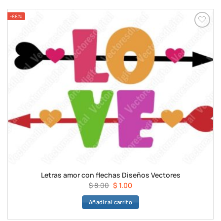
$ 8.00.
$ 1.00.
-88%
Letras amor con flechas Diseños Vectores
El
El
$
8.00
$
1.00
precio
precio
Añadir al carrito
original
actual
era:
es: