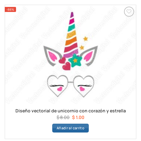
$ 8.00.
$ 1.00.
-88%
Diseño vectorial de unicornio con corazón y estrella
El
El
$
8.00
$
1.00
precio
precio
Añadir al carrito
original
actual
era:
es:
$ 8.00.
$ 1.00.