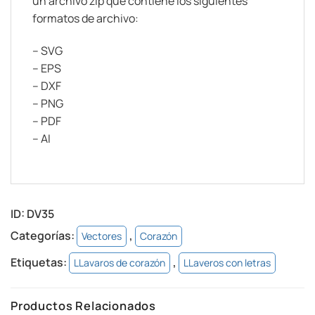
un archivo zip que contiene los siguientes
formatos de archivo:
– SVG
– EPS
– DXF
– PNG
– PDF
– AI
ID:
DV35
Categorías:
,
Vectores
Corazón
Etiquetas:
,
LLavaros de corazón
LLaveros con letras
Productos Relacionados