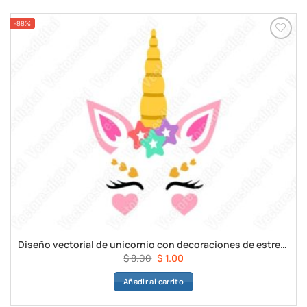
-88%
Diseño vectorial de unicornio con decoraciones de estrellas
El
El
$
8.00
$
1.00
precio
precio
Añadir al carrito
original
actual
era:
es: