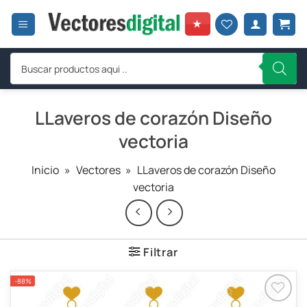
Saltar
al
★
contenido
Búsqueda
de
productos
LLaveros de corazón Diseño
vectoria
Inicio
»
Vectores
»
LLaveros de corazón Diseño
vectoria
Filtrar
-88%