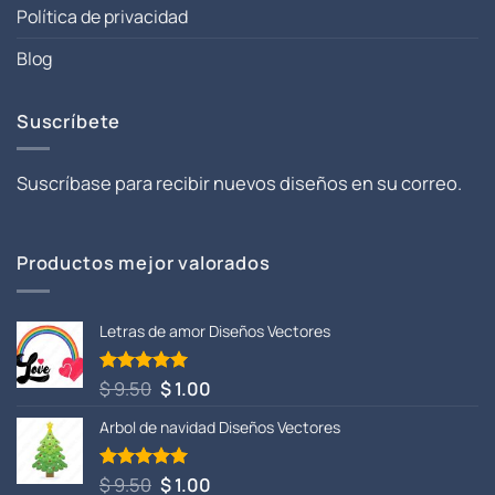
Política de privacidad
Blog
Suscríbete
Suscríbase para recibir nuevos diseños en su correo.
Productos mejor valorados
Letras de amor Diseños Vectores
El
El
$
9.50
$
1.00
Valorado
con
5.00
precio
precio
de 5
Arbol de navidad Diseños Vectores
original
actual
era:
es:
$ 9.50.
$ 1.00.
El
El
$
9.50
$
1.00
Valorado