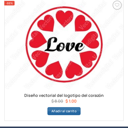
-88%
Diseño vectorial del logotipo del corazón
El
El
$
8.00
$
1.00
precio
precio
Añadir al carrito
original
actual
era:
es:
$ 8.00.
$ 1.00.