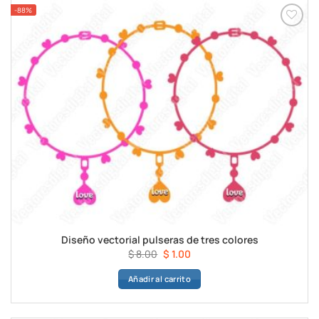
-88%
Diseño vectorial pulseras de tres colores
El
El
$
8.00
$
1.00
precio
precio
Añadir al carrito
original
actual
era:
es:
$ 8.00.
$ 1.00.