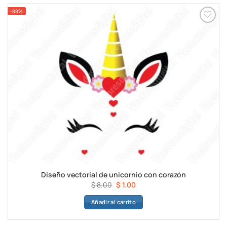
-88%
Diseño vectorial de unicornio con corazón
El
El
$
8.00
$
1.00
precio
precio
Añadir al carrito
original
actual
era:
es:
$ 8.00.
$ 1.00.