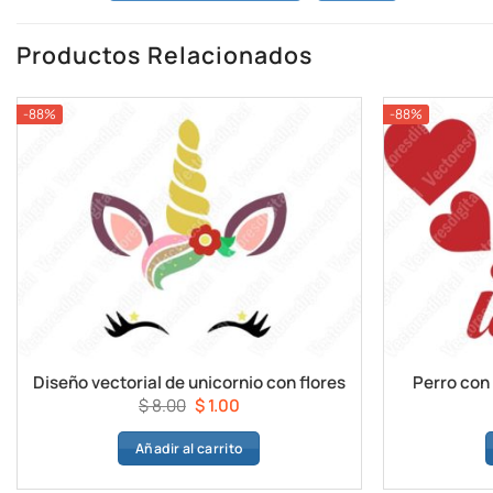
Productos Relacionados
-88%
-88%
Diseño vectorial de unicornio con flores
Perro con
El
El
$
8.00
$
1.00
precio
precio
Añadir al carrito
original
actual
era:
es: