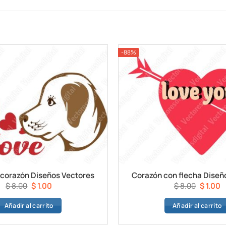
-88%
 corazón Diseños Vectores
Corazón con flecha Diseño
El
El
El
E
$
8.00
$
1.00
$
8.00
$
1.00
precio
precio
precio
p
Añadir al carrito
Añadir al carrito
original
actual
original
a
era:
es:
era:
e