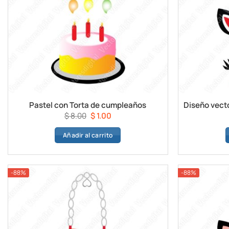
Pastel con Torta de cumpleaños
El
El
$
8.00
$
1.00
precio
precio
Añadir al carrito
original
actual
era:
es:
$ 8.00.
$ 1.00.
-88%
-88%