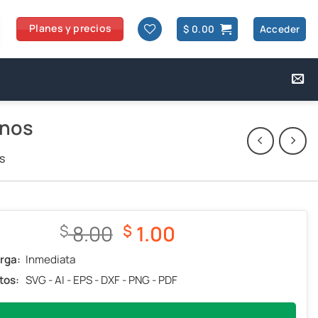
Planes y precios
$
0.00
Acceder
rnos
s
El
El
8.00
1.00
$
$
precio
precio
rga:
Inmediata
original
actual
tos:
SVG - AI - EPS - DXF - PNG - PDF
era:
es:
$ 8.00.
$ 1.00.