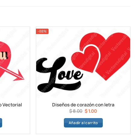
-88%
 Vectorial
Diseños de corazón con letra
l
El
El
$
8.00
$
1.00
recio
precio
precio
Añadir al carrito
ctual
original
actual
s:
era:
es: