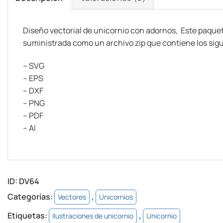
Diseño vectorial de unicornio con adornos, Este paquet
suministrada como un archivo zip que contiene los sig
– SVG
– EPS
– DXF
– PNG
– PDF
– AI
ID:
DV64
Categorías:
,
Vectores
Unicornios
Etiquetas:
,
Ilustraciones de unicornio
Unicornio