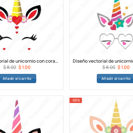
Diseño vectorial de unicornio con corazón
El
El
El
E
$
8.00
$
1.00
$
8.00
$
1.00
precio
precio
precio
p
Añadir al carrito
Añadir al carrito
original
actual
original
a
era:
es:
era:
e
$ 8.00.
$ 1.00.
$ 8.00.
$ 
-88%