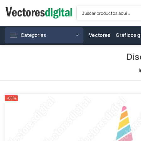
Saltar
Búsqueda
al
de
productos
contenido
Categorías
Vectores
Gráficos g
Dis
-88%