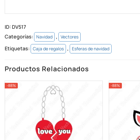
ID:
DV517
Categorías:
,
Navidad
Vectores
Etiquetas:
,
Caja de regalos
Esferas de navidad
Productos Relacionados
-88%
-88%