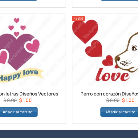
era:
es:
era:
e
$ 8.00.
$ 1.00.
$ 8.00.
$ 
-88%
on letras Diseños Vectores
Perro con corazón Diseño
El
El
El
E
$
8.00
$
1.00
$
8.00
$
1.00
precio
precio
precio
p
Añadir al carrito
Añadir al carrito
original
actual
original
a
era:
es:
era:
e
$ 8.00.
$ 1.00.
$ 8.00.
$ 