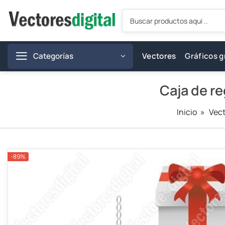
Saltar
Búsqueda
al
de
productos
contenido
Categorías
Vectores
Gráficos g
Caja de r
Inicio
»
Vec
-89%