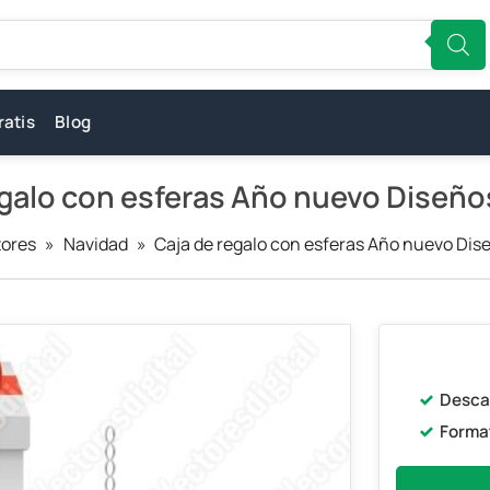
ratis
Blog
egalo con esferas Año nuevo Diseño
tores
»
Navidad
»
Caja de regalo con esferas Año nuevo Dis
Desca
Forma