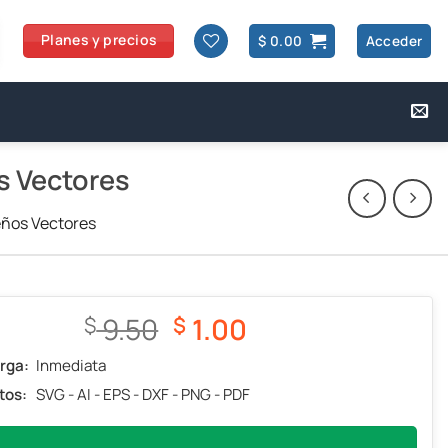
Planes y precios
$
0.00
Acceder
s Vectores
eños Vectores
El
El
9.50
1.00
$
$
precio
precio
rga:
Inmediata
original
actual
tos:
SVG - AI - EPS - DXF - PNG - PDF
era:
es:
$ 9.50.
$ 1.00.