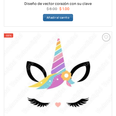
Diseño de vector corazón con su clave
El
El
$
8.00
$
1.00
precio
precio
Añadir al carrito
original
actual
era:
es:
$ 8.00.
$ 1.00.
-88%