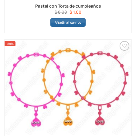
Pastel con Torta de cumpleaños
El
El
$
8.00
$
1.00
precio
precio
Añadir al carrito
original
actual
era:
es:
$ 8.00.
$ 1.00.
-88%