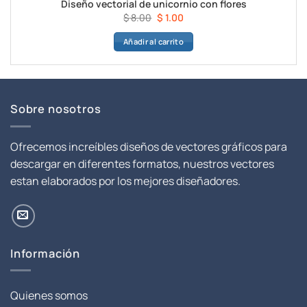
Diseño vectorial de unicornio con flores
El
El
$
8.00
$
1.00
precio
precio
Añadir al carrito
original
actual
era:
es:
$ 8.00.
$ 1.00.
Sobre nosotros
Ofrecemos increíbles diseños de vectores gráficos para
descargar en diferentes formatos, nuestros vectores
estan elaborados por los mejores diseñadores.
Información
Quienes somos