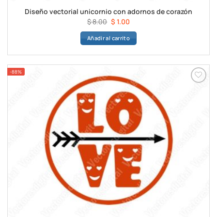
Diseño vectorial unicornio con adornos de corazón
El
El
$
8.00
$
1.00
precio
precio
Añadir al carrito
original
actual
era:
es:
$ 8.00.
$ 1.00.
-88%