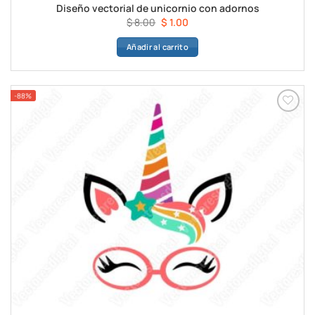
Diseño vectorial de unicornio con adornos
El
El
$
8.00
$
1.00
precio
precio
Añadir al carrito
original
actual
era:
es:
$ 8.00.
$ 1.00.
-88%