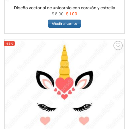
Diseño vectorial de unicornio con corazón y estrella
El
El
$
8.00
$
1.00
precio
precio
Añadir al carrito
original
actual
era:
es:
$ 8.00.
$ 1.00.
-88%