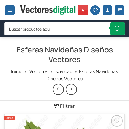
Saltar
al
★
contenido
Búsqueda
de
productos
Esferas Navideñas Diseños
Vectores
Inicio
»
Vectores
»
Navidad
»
Esferas Navideñas
Diseños Vectores
Filtrar
-89%