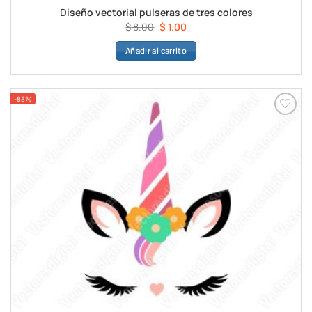
Diseño vectorial pulseras de tres colores
El
El
$
8.00
$
1.00
precio
precio
Añadir al carrito
original
actual
era:
es:
$ 8.00.
$ 1.00.
-88%