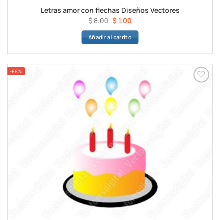
Letras amor con flechas Diseños Vectores
El
El
$
8.00
$
1.00
precio
precio
Añadir al carrito
original
actual
era:
es:
$ 8.00.
$ 1.00.
-88%