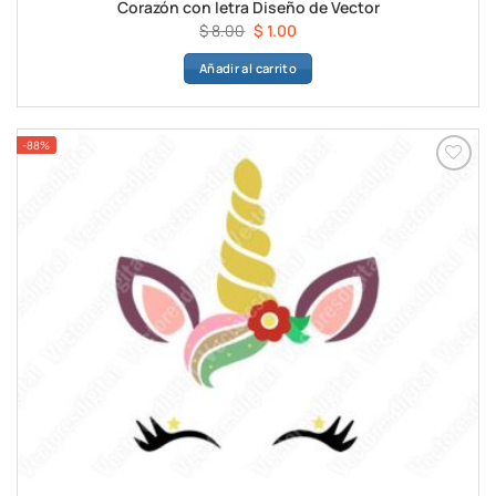
Corazón con letra Diseño de Vector
El
El
$
8.00
$
1.00
precio
precio
Añadir al carrito
original
actual
era:
es:
$ 8.00.
$ 1.00.
-88%