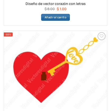
Diseño de vector corazón con letras
El
El
$
8.00
$
1.00
precio
precio
Añadir al carrito
original
actual
era:
es:
$ 8.00.
$ 1.00.
-88%