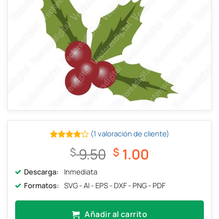
(
1
valoración de cliente)
Valorado
1
El
El
9.50
1.00
$
$
con
4.00
de 5 en
precio
precio
base a
Descarga:
Inmediata
original
actual
valoración
Formatos:
SVG - AI - EPS - DXF - PNG - PDF
de un
era:
es:
cliente
$ 9.50.
$ 1.00.
Añadir al carrito