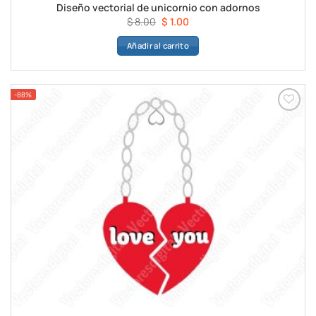
Diseño vectorial de unicornio con adornos
El
El
$
8.00
$
1.00
precio
precio
Añadir al carrito
original
actual
era:
es:
$ 8.00.
$ 1.00.
-88%