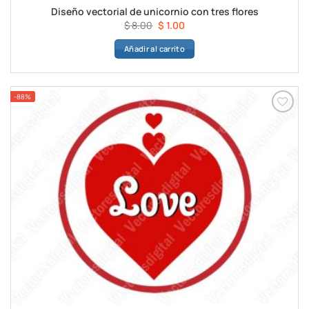
Diseño vectorial de unicornio con tres flores
El
El
$
8.00
$
1.00
precio
precio
Añadir al carrito
original
actual
era:
es:
$ 8.00.
$ 1.00.
-88%