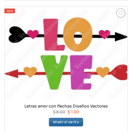
$ 8.00.
$ 1.00.
-88%
Letras amor con flechas Diseños Vectores
El
El
$
8.00
$
1.00
precio
precio
Añadir al carrito
original
actual
era:
es: