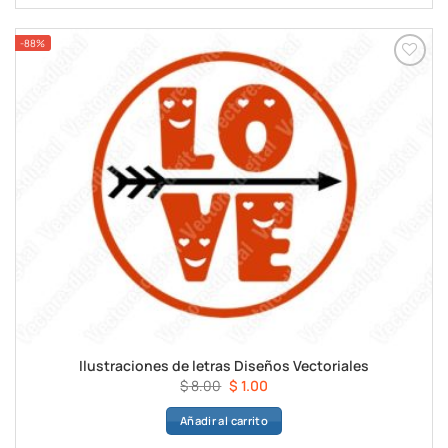
$ 8.00.
$ 1.00.
-88%
Ilustraciones de letras Diseños Vectoriales
El
El
$
8.00
$
1.00
precio
precio
Añadir al carrito
original
actual
era:
es: