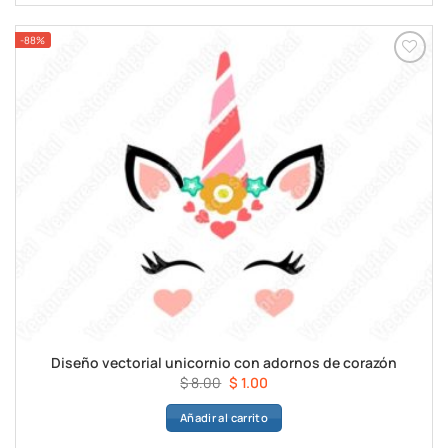
$ 8.00.
$ 1.00.
-88%
Diseño vectorial unicornio con adornos de corazón
El
El
$
8.00
$
1.00
precio
precio
Añadir al carrito
original
actual
era:
es: