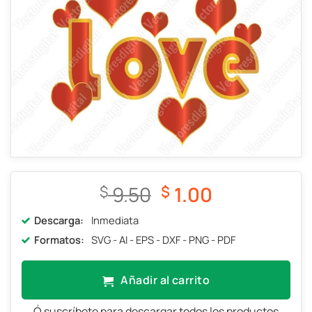
El
El
9.50
1.00
$
$
precio
precio
Descarga:
Inmediata
original
actual
Formatos:
SVG - AI - EPS - DXF - PNG - PDF
era:
es:
$ 9.50.
$ 1.00.
Añadir al carrito
Ó suscríbete para descargar todos los productos