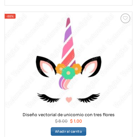
era:
es:
$ 8.00.
$ 1.00.
-88%
Diseño vectorial de unicornio con tres flores
El
El
$
8.00
$
1.00
precio
precio
Añadir al carrito
original
actual