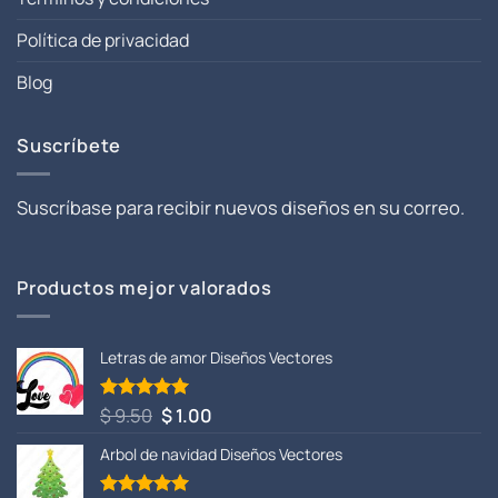
Política de privacidad
Blog
Suscríbete
Suscríbase para recibir nuevos diseños en su correo.
Productos mejor valorados
Letras de amor Diseños Vectores
El
El
$
9.50
$
1.00
Valorado
con
5.00
precio
precio
de 5
Arbol de navidad Diseños Vectores
original
actual
era:
es: