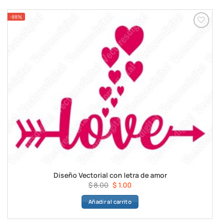
$ 8.00.
$ 1.00.
-88%
Diseño Vectorial con letra de amor
El
El
$
8.00
$
1.00
precio
precio
Añadir al carrito
original
actual
era:
es: