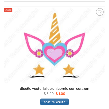
$ 8.00.
$ 1.00.
-88%
diseño vectorial de unicornio con corazón
El
El
$
8.00
$
1.00
precio
precio
Añadir al carrito
original
actual
era:
es: