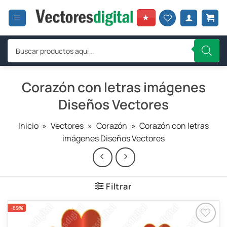
Saltar
al
★
contenido
Búsqueda
de
productos
Corazón con letras imágenes
Diseños Vectores
Inicio
»
Vectores
»
Corazón
»
Corazón con letras
imágenes Diseños Vectores
Filtrar
-89%