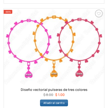
era:
es:
$ 8.00.
$ 1.00.
-88%
Diseño vectorial pulseras de tres colores
El
El
$
8.00
$
1.00
precio
precio
Añadir al carrito
original
actual