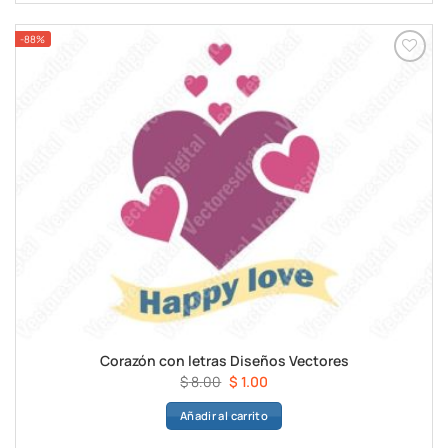
$ 8.00.
$ 1.00.
-88%
Corazón con letras Diseños Vectores
El
El
$
8.00
$
1.00
precio
precio
Añadir al carrito
original
actual
era:
es: