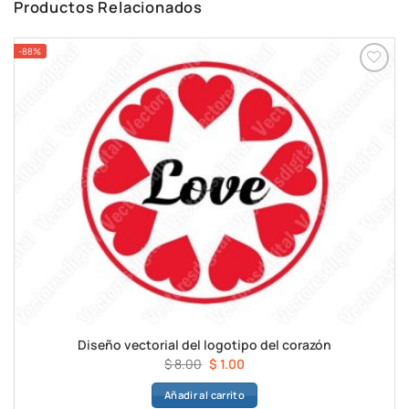
Productos Relacionados
-88%
Diseño vectorial del logotipo del corazón
El
El
$
8.00
$
1.00
precio
precio
Añadir al carrito
original
actual