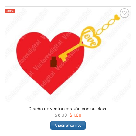
$ 8.00.
$ 1.00.
-88%
Diseño de vector corazón con su clave
El
El
$
8.00
$
1.00
precio
precio
Añadir al carrito
original
actual
era:
es: