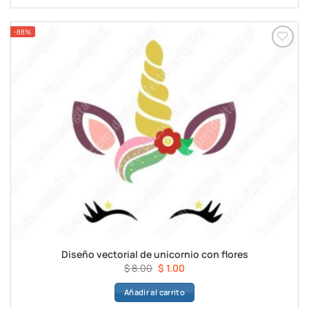
$ 8.00.
$ 1.00.
-88%
Diseño vectorial de unicornio con flores
El
El
$
8.00
$
1.00
precio
precio
Añadir al carrito
original
actual
era:
es: