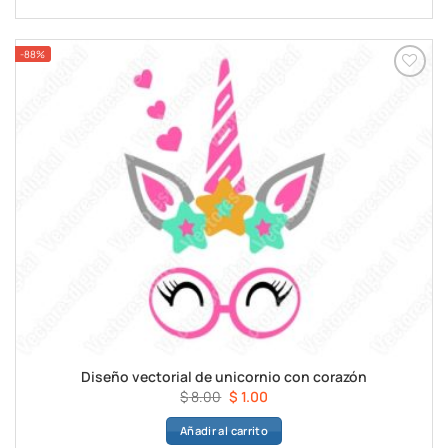
era:
es:
$ 8.00.
$ 1.00.
-88%
Diseño vectorial de unicornio con corazón
El
El
$
8.00
$
1.00
precio
precio
Añadir al carrito
original
actual