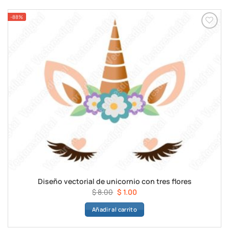
$ 8.00.
$ 1.00.
-88%
Diseño vectorial de unicornio con tres flores
El
El
$
8.00
$
1.00
precio
precio
Añadir al carrito
original
actual
era:
es: