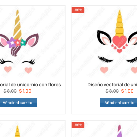
$ 8.00.
$ 1.00.
$ 8.00.
$ 
-88%
orial de unicornio con flores
Diseño vectorial de un
El
El
El
E
$
8.00
$
1.00
$
8.00
$
1.00
precio
precio
precio
p
Añadir al carrito
Añadir al carrito
original
actual
original
a
era:
es:
era:
e
$ 8.00.
$ 1.00.
$ 8.00.
$ 
-88%