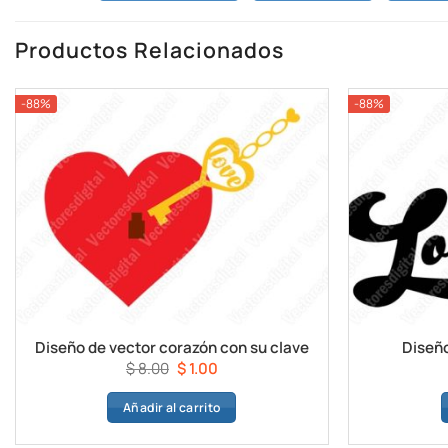
Productos Relacionados
-88%
-88%
Diseño de vector corazón con su clave
Diseño
El
El
$
8.00
$
1.00
precio
precio
Añadir al carrito
original
actual
era:
es: