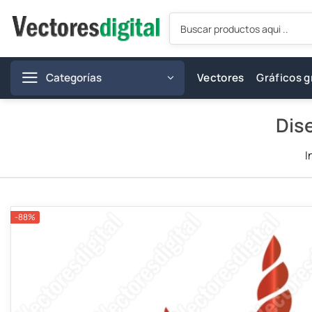
Saltar
Búsqueda
al
de
productos
contenido
Categorías
Vectores
Gráficos g
Dise
I
-88%