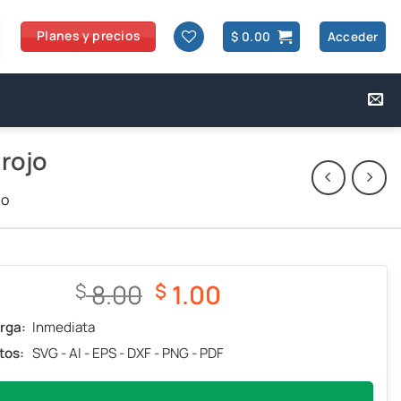
Planes y precios
$
0.00
Acceder
 rojo
jo
El
El
8.00
1.00
$
$
precio
precio
rga:
Inmediata
original
actual
tos:
SVG - AI - EPS - DXF - PNG - PDF
era:
es:
$ 8.00.
$ 1.00.