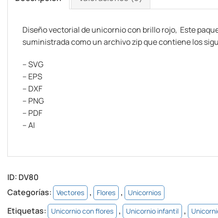
Diseño vectorial de unicornio con brillo rojo, Este paq
suministrada como un archivo zip que contiene los sig
– SVG
– EPS
– DXF
– PNG
– PDF
– AI
ID:
DV80
Categorías:
,
,
Vectores
Flores
Unicornios
Etiquetas:
,
,
Unicornio con flores
Unicornio infantil
Unicorni