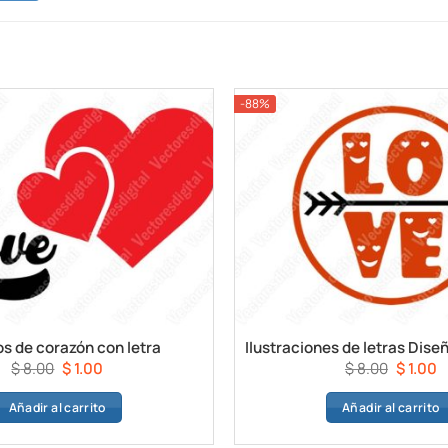
-88%
s de corazón con letra
El
El
El
E
$
8.00
$
1.00
$
8.00
$
1.00
precio
precio
precio
p
Añadir al carrito
Añadir al carrito
original
actual
original
a
era:
es:
era:
e