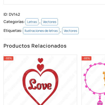
ID:
DV142
Categorías:
,
Letras
Vectores
Etiquetas:
,
Ilustraciones de letras
Vectores
Productos Relacionados
-88%
-88%