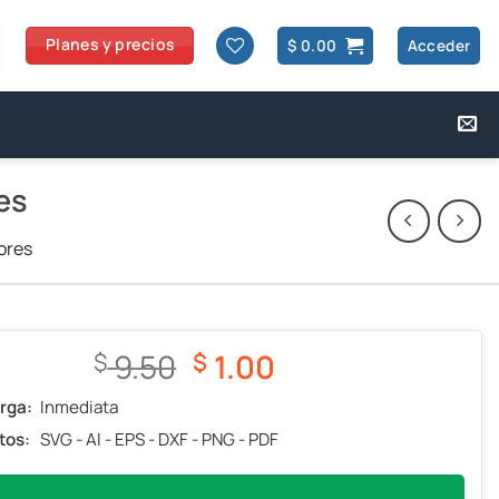
Planes y precios
$
0.00
Acceder
es
tores
El
El
9.50
1.00
$
$
precio
precio
rga:
Inmediata
original
actual
tos:
SVG - AI - EPS - DXF - PNG - PDF
era:
es:
$ 9.50.
$ 1.00.