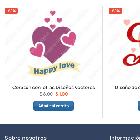
$ 8.00.
$ 1.00.
-88%
-88%
Corazón con letras Diseños Vectores
Diseño de c
El
El
$
8.00
$
1.00
precio
precio
Añadir al carrito
original
actual
era:
es:
$ 8.00.
$ 1.00.
Sobre nosotros
Informació