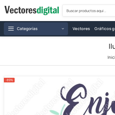
Saltar
Búsqueda
al
de
productos
contenido
Categorías
Vectores
Gráficos g
I
Inic
-89%