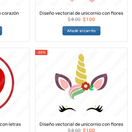
e corazón
Diseño vectorial de unicornio con flores
l
El
El
$
8.00
$
1.00
recio
precio
precio
Añadir al carrito
ctual
original
actual
s:
era:
es:
1.00.
$ 8.00.
$ 1.00.
-88%
con letras
Diseño vectorial de unicornio con flores
l
El
El
$
8.00
$
1.00