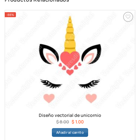
-88%
Diseño vectorial de unicornio
El
El
$
8.00
$
1.00
precio
precio
Añadir al carrito
original
actual
era:
es: