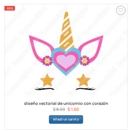
-88%
diseño vectorial de unicornio con corazón
El
El
$
8.00
$
1.00
precio
precio
Añadir al carrito
original
actual
era:
es:
$ 8.00.
$ 1.00.