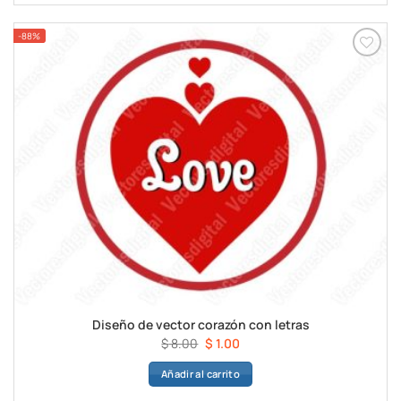
$ 8.00.
$ 1.00.
-88%
Diseño de vector corazón con letras
El
El
$
8.00
$
1.00
precio
precio
Añadir al carrito
original
actual
era:
es: