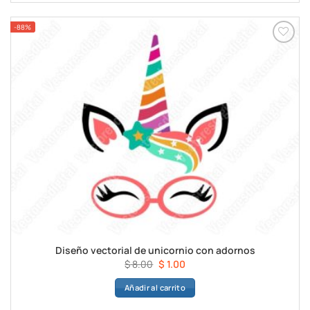
$ 8.00.
$ 1.00.
-88%
Diseño vectorial de unicornio con adornos
El
El
$
8.00
$
1.00
precio
precio
Añadir al carrito
original
actual
era:
es: