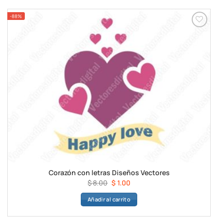
$ 8.00.
$ 1.00.
-88%
Corazón con letras Diseños Vectores
El
El
$
8.00
$
1.00
precio
precio
Añadir al carrito
original
actual
era:
es: