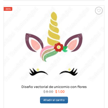
$ 8.00.
$ 1.00.
-88%
Diseño vectorial de unicornio con flores
El
El
$
8.00
$
1.00
precio
precio
Añadir al carrito
original
actual
era:
es: