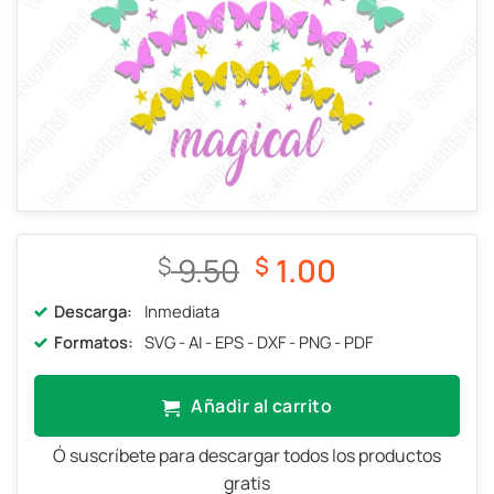
El
El
9.50
1.00
$
$
precio
precio
Descarga:
Inmediata
original
actual
Formatos:
SVG - AI - EPS - DXF - PNG - PDF
era:
es:
$ 9.50.
$ 1.00.
Añadir al carrito
Ó suscríbete para descargar todos los productos
gratis