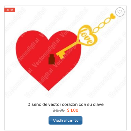
$ 8.00.
$ 1.00.
-88%
Diseño de vector corazón con su clave
El
El
$
8.00
$
1.00
precio
precio
Añadir al carrito
original
actual
era:
es: