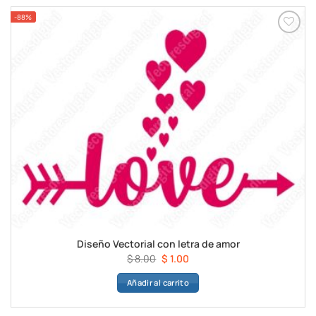
-88%
Diseño Vectorial con letra de amor
El
El
$
8.00
$
1.00
precio
precio
Añadir al carrito
original
actual
era:
es:
$ 8.00.
$ 1.00.