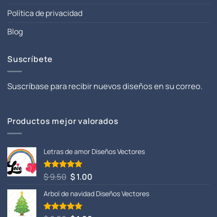
Política de privacidad
Blog
Suscríbete
Suscríbase para recibir nuevos diseños en su correo.
Productos mejor valorados
Letras de amor Diseños Vectores
El
El
$
9.50
$
1.00
Valorado
con
5.00
precio
precio
de 5
Arbol de navidad Diseños Vectores
original
actual
era:
es:
$ 9.50.
$ 1.00.