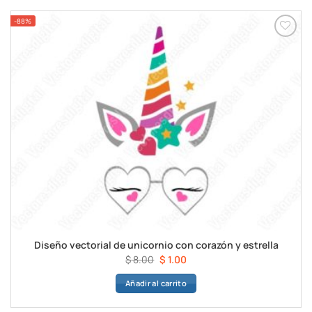
$ 8.00.
$ 1.00.
-88%
Diseño vectorial de unicornio con corazón y estrella
El
El
$
8.00
$
1.00
precio
precio
Añadir al carrito
original
actual
era:
es:
$ 8.00.
$ 1.00.