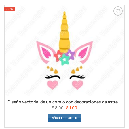
$ 8.00.
$ 1.00.
-88%
Diseño vectorial de unicornio con decoraciones de estrellas
El
El
$
8.00
$
1.00
precio
precio
Añadir al carrito
original
actual
era:
es: