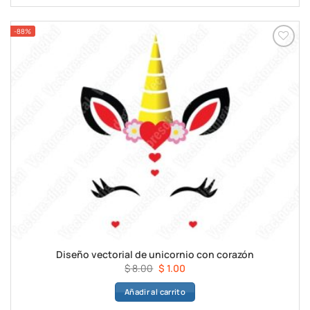
$ 8.00.
$ 1.00.
-88%
Diseño vectorial de unicornio con corazón
El
El
$
8.00
$
1.00
precio
precio
Añadir al carrito
original
actual
era:
es: