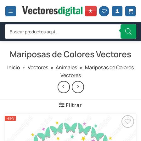
Saltar
al
★
contenido
Búsqueda
de
productos
Mariposas de Colores Vectores
Inicio
»
Vectores
»
Animales
»
Mariposas de Colores
Vectores
Filtrar
-89%