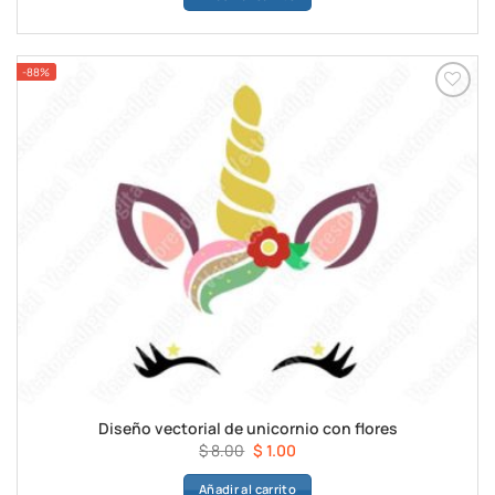
era:
es:
$ 8.00.
$ 1.00.
-88%
Diseño vectorial de unicornio con flores
El
El
$
8.00
$
1.00
precio
precio
Añadir al carrito
original
actual