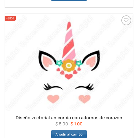
era:
es:
$ 8.00.
$ 1.00.
-88%
Diseño vectorial unicornio con adornos de corazón
El
El
$
8.00
$
1.00
precio
precio
Añadir al carrito
original
actual