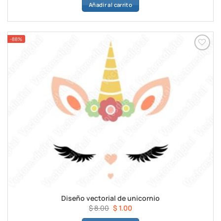
Añadir al carrito
original
actual
era:
es:
$ 8.00.
$ 1.00.
-88%
Diseño vectorial de unicornio
El
El
$
8.00
$
1.00
precio
precio