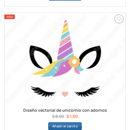
era:
es:
$ 8.00.
$ 1.00.
-88%
Diseño vectorial de unicornio con adornos
El
El
$
8.00
$
1.00
precio
precio
Añadir al carrito
original
actual