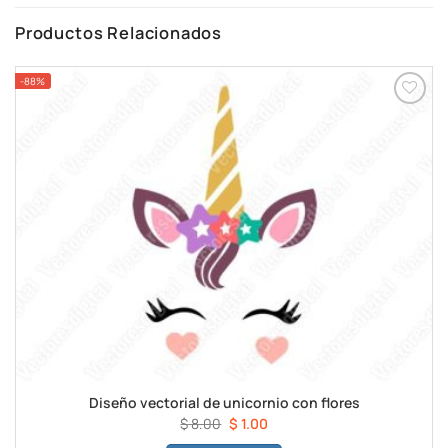
Productos Relacionados
-88%
Diseño vectorial de unicornio con flores
El
El
$
8.00
$
1.00
precio
precio