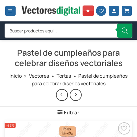
Saltar
al
★
contenido
Búsqueda
de
productos
Pastel de cumpleaños para
celebrar diseños vectoriales
Inicio
»
Vectores
»
Tortas
»
Pastel de cumpleaños
para celebrar diseños vectoriales
Filtrar
-89%