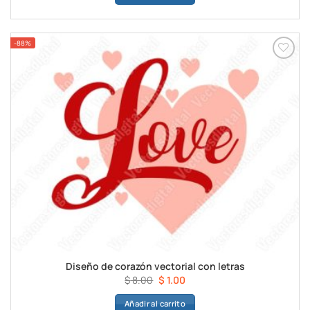
era:
es:
$ 8.00.
$ 1.00.
-88%
Diseño de corazón vectorial con letras
El
El
$
8.00
$
1.00
precio
precio
Añadir al carrito
original
actual