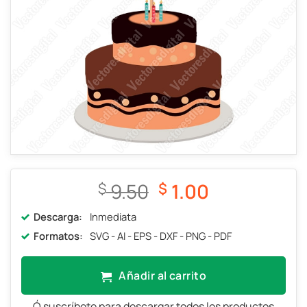
El
El
9.50
1.00
$
$
precio
precio
Descarga:
Inmediata
original
actual
Formatos:
SVG - AI - EPS - DXF - PNG - PDF
era:
es:
$ 9.50.
$ 1.00.
Añadir al carrito
Ó suscríbete para descargar todos los productos