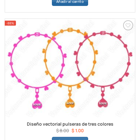
Añadir al carrito
original
actual
era:
es:
$ 8.00.
$ 1.00.
-88%
Diseño vectorial pulseras de tres colores
El
El
$
8.00
$
1.00
precio
precio