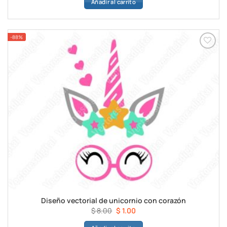
Añadir al carrito
original
actual
era:
es:
$ 8.00.
$ 1.00.
-88%
Diseño vectorial de unicornio con corazón
El
El
$
8.00
$
1.00
precio
precio