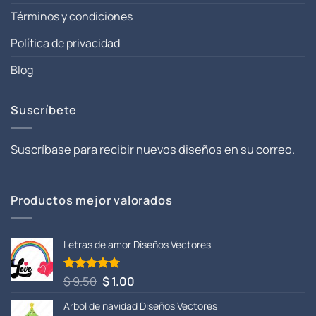
Términos y condiciones
Política de privacidad
Blog
Suscríbete
Suscríbase para recibir nuevos diseños en su correo.
Productos mejor valorados
Letras de amor Diseños Vectores
El
El
$
9.50
$
1.00
Valorado
con
5.00
precio
precio
de 5
Arbol de navidad Diseños Vectores
original
actual