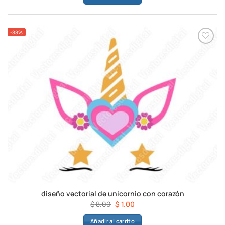
era:
es:
$ 8.00.
$ 1.00.
-88%
diseño vectorial de unicornio con corazón
El
El
$
8.00
$
1.00
precio
precio
Añadir al carrito
original
actual