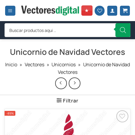
Saltar
al
★
contenido
Búsqueda
de
productos
Unicornio de Navidad Vectores
Inicio
»
Vectores
»
Unicornios
»
Unicornio de Navidad
Vectores
Filtrar
-89%