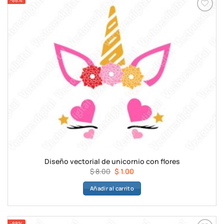
-88%
Diseño vectorial de unicornio con flores
El
El
$
8.00
$
1.00
precio
precio
Añadir al carrito
original
actual
era:
es:
$ 8.00.
$ 1.00.
-88%