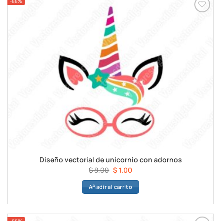
-88%
Diseño vectorial de unicornio con adornos
El
El
$
8.00
$
1.00
precio
precio
Añadir al carrito
original
actual
era:
es:
$ 8.00.
$ 1.00.