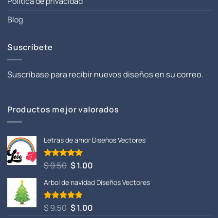
Política de privacidad
Blog
Suscríbete
Suscríbase para recibir nuevos diseños en su correo.
Productos mejor valorados
Letras de amor Diseños Vectores
El
El
$
9.50
$
1.00
Valorado
con
5.00
precio
precio
de 5
Arbol de navidad Diseños Vectores
original
actual
era:
es:
$ 9.50.
$ 1.00.
El
El
$
9.50
$
1.00
Valorado
con
5.00
precio
precio