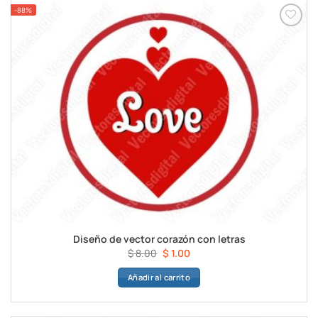
-88%
Diseño de vector corazón con letras
El
El
$
8.00
$
1.00
precio
precio
Añadir al carrito
original
actual
era:
es:
$ 8.00.
$ 1.00.