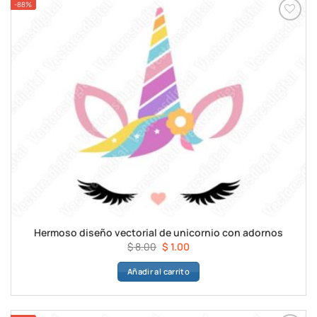
-88%
Hermoso diseño vectorial de unicornio con adornos
El
El
$
8.00
$
1.00
precio
precio
Añadir al carrito
original
actual
era:
es:
$ 8.00.
$ 1.00.