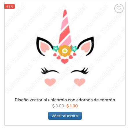
-88%
Diseño vectorial unicornio con adornos de corazón
El
El
$
8.00
$
1.00
precio
precio
Añadir al carrito
original
actual
era:
es:
$ 8.00.
$ 1.00.