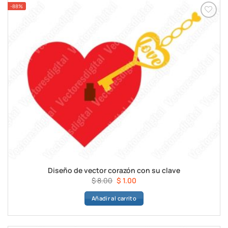
-88%
Diseño de vector corazón con su clave
El
El
$
8.00
$
1.00
precio
precio
Añadir al carrito
original
actual
era:
es:
$ 8.00.
$ 1.00.