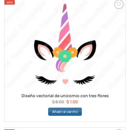
-88%
Diseño vectorial de unicornio con tres flores
El
El
$
8.00
$
1.00
precio
precio
Añadir al carrito
original
actual
era:
es:
$ 8.00.
$ 1.00.