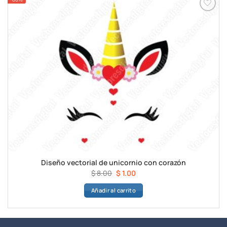
Diseño vectorial de unicornio con corazón
El
El
$
8.00
$
1.00
precio
precio
Añadir al carrito
original
actual
era:
es:
$ 8.00.
$ 1.00.