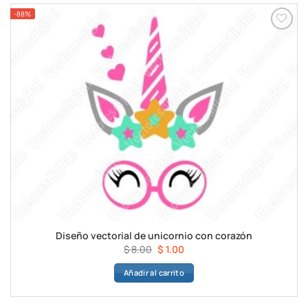
-88%
Diseño vectorial de unicornio con corazón
El
El
$
8.00
$
1.00
precio
precio
Añadir al carrito
original
actual
era:
es:
$ 8.00.
$ 1.00.