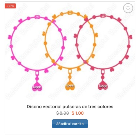
-88%
Diseño vectorial pulseras de tres colores
El
El
$
8.00
$
1.00
precio
precio
Añadir al carrito
original
actual
era:
es:
$ 8.00.
$ 1.00.