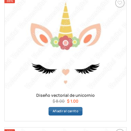
-88%
Diseño vectorial de unicornio
El
El
$
8.00
$
1.00
precio
precio
Añadir al carrito
original
actual
era:
es:
$ 8.00.
$ 1.00.