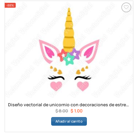
-88%
Diseño vectorial de unicornio con decoraciones de estrellas
El
El
$
8.00
$
1.00
precio
precio
Añadir al carrito
original
actual
era:
es:
$ 8.00.
$ 1.00.