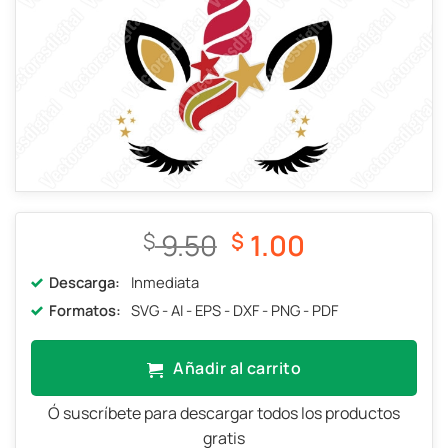
El
El
9.50
1.00
$
$
precio
precio
Descarga:
Inmediata
original
actual
Formatos:
SVG - AI - EPS - DXF - PNG - PDF
era:
es:
$ 9.50.
$ 1.00.
Añadir al carrito
Ó suscríbete para descargar todos los productos
gratis