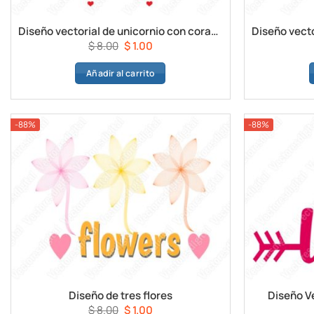
Diseño vectorial de unicornio con corazón
El
El
$
8.00
$
1.00
precio
precio
Añadir al carrito
original
actual
era:
es:
$ 8.00.
$ 1.00.
-88%
-88%
Diseño de tres flores
Diseño Ve
El
El
$
8.00
$
1.00