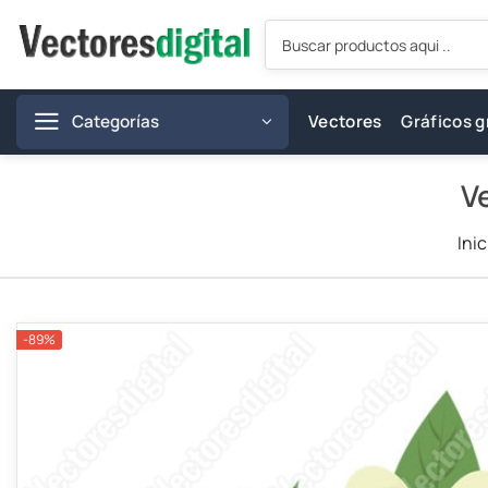
Saltar
Búsqueda
al
de
productos
contenido
Categorías
Vectores
Gráficos g
V
Inic
-89%