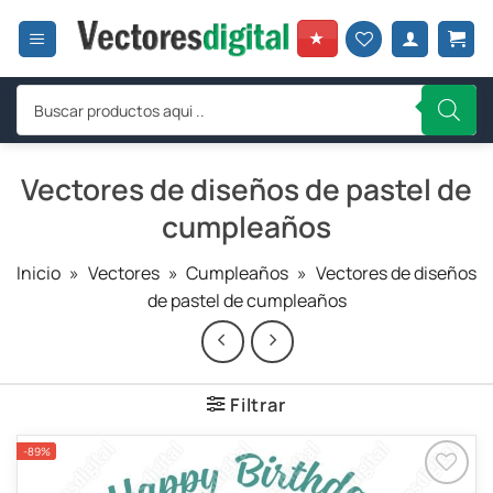
Saltar
al
★
contenido
Búsqueda
de
productos
Vectores de diseños de pastel de
cumpleaños
Inicio
»
Vectores
»
Cumpleaños
»
Vectores de diseños
de pastel de cumpleaños
Filtrar
-89%