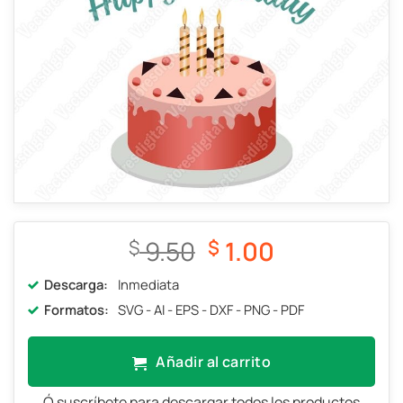
Añadir a
favoritos
El
El
9.50
1.00
$
$
precio
precio
Descarga:
Inmediata
original
actual
Formatos:
SVG - AI - EPS - DXF - PNG - PDF
era:
es:
$ 9.50.
$ 1.00.
Añadir al carrito
Ó suscríbete para descargar todos los productos