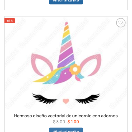
Añadir al carrito
original
actual
era:
es:
$ 8.00.
$ 1.00.
-88%
Añadir a
favoritos
Hermoso diseño vectorial de unicornio con adornos
El
El
$
8.00
$
1.00
precio
precio
Añadir al carrito