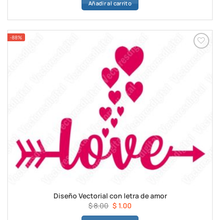
Añadir al carrito
original
actual
era:
es:
$ 8.00.
$ 1.00.
-88%
Añadir a
favoritos
Diseño Vectorial con letra de amor
El
El
$
8.00
$
1.00
precio
precio