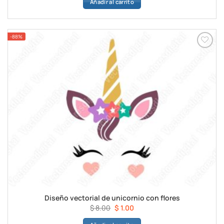
Añadir al carrito
original
actual
era:
es:
$ 8.00.
$ 1.00.
-88%
Añadir a
favoritos
Diseño vectorial de unicornio con flores
El
El
$
8.00
$
1.00
precio
precio