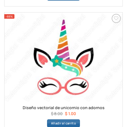
era:
es:
$ 8.00.
$ 1.00.
-88%
Añadir a
favoritos
Diseño vectorial de unicornio con adornos
El
El
$
8.00
$
1.00
precio
precio
Añadir al carrito
original
actual