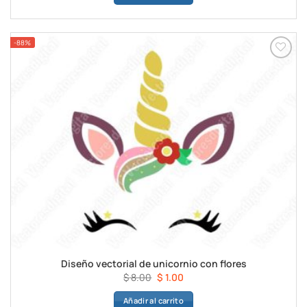
era:
es:
$ 8.00.
$ 1.00.
-88%
Añadir a
favoritos
Diseño vectorial de unicornio con flores
El
El
$
8.00
$
1.00
precio
precio
Añadir al carrito
original
actual