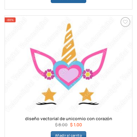
era:
es:
$ 8.00.
$ 1.00.
-88%
Añadir a
favoritos
diseño vectorial de unicornio con corazón
El
El
$
8.00
$
1.00
precio
precio
Añadir al carrito
original
actual