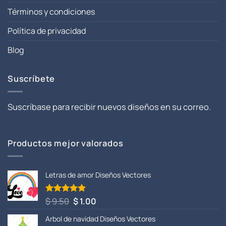
Términos y condiciones
Política de privacidad
Blog
Suscríbete
Suscríbase para recibir nuevos diseños en su correo.
Productos mejor valorados
Letras de amor Diseños Vectores
El
El
$
9.50
$
1.00
Valorado
con
5.00
precio
precio
de 5
Arbol de navidad Diseños Vectores
original
actual