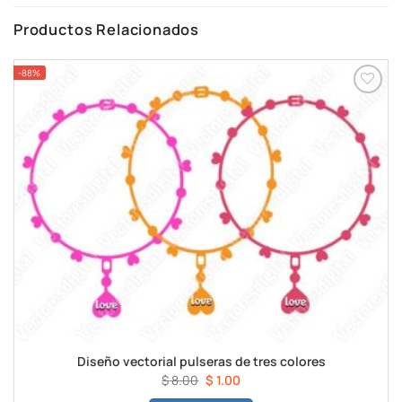
Productos Relacionados
-88%
Añadir a
favoritos
Diseño vectorial pulseras de tres colores
El
El
$
8.00
$
1.00
precio
precio