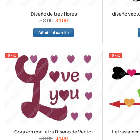
Diseño de tres flores
El
El
$
8.00
$
1.00
precio
precio
Añadir al carrito
original
actual
era:
es:
$ 8.00.
$ 1.00.
-88%
-88%
Corazón con letra Diseño de Vector
El
El
$
8.00
$
1.00