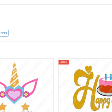
reno
-88%