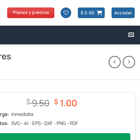
Planes y precios
$
0.00
Acceder
res
El
El
9.50
1.00
$
$
precio
precio
rga:
Inmediata
original
actual
tos:
SVG - AI - EPS - DXF - PNG - PDF
era:
es:
$ 9.50.
$ 1.00.