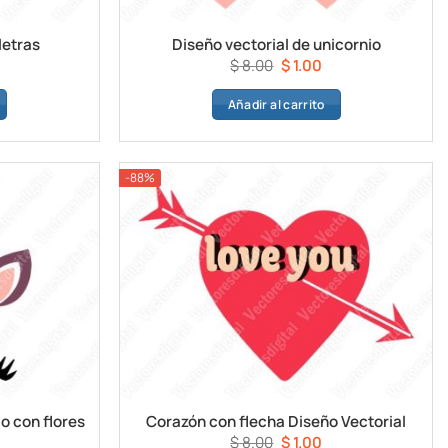
letras
Diseño vectorial de unicornio
l
El
El
$
8.00
$
1.00
recio
precio
precio
Añadir al carrito
ctual
original
actual
s:
era:
es:
1.00.
$ 8.00.
$ 1.00.
-88%
o con flores
Corazón con flecha Diseño Vectorial
l
El
El
$
8.00
$
1.00