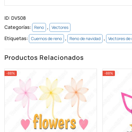
ID:
DV508
Categorías:
,
Reno
Vectores
Etiquetas:
,
,
Cuernos de reno
Reno de navidad
Vectores de 
Productos Relacionados
-88%
-88%