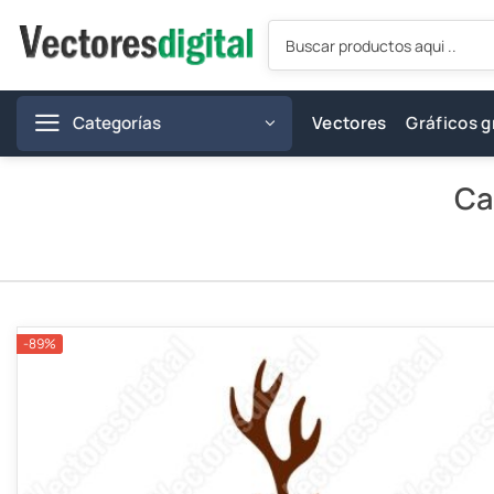
Saltar
Búsqueda
al
de
productos
contenido
Categorías
Vectores
Gráficos g
Ca
-89%