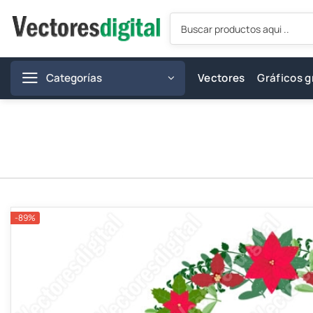
Saltar
Búsqueda
al
de
productos
contenido
Categorías
Vectores
Gráficos g
-89%