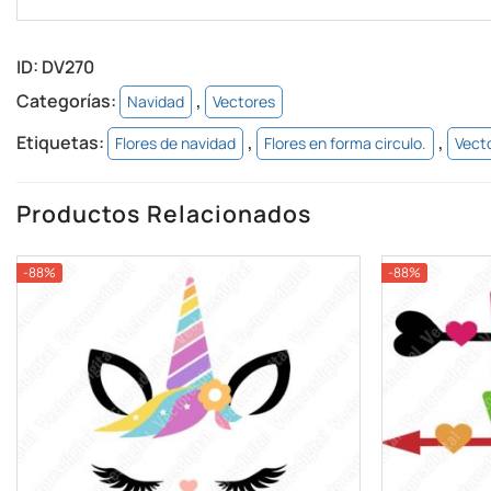
ID:
DV270
Categorías:
,
Navidad
Vectores
Etiquetas:
,
,
Flores de navidad
Flores en forma circulo.
Vect
Productos Relacionados
-88%
-88%