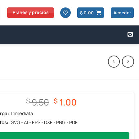
Planes y precios
$
0.00
Acceder
El
El
9.50
1.00
$
$
precio
precio
rga:
Inmediata
original
actual
tos:
SVG - AI - EPS - DXF - PNG - PDF
era:
es:
$ 9.50.
$ 1.00.