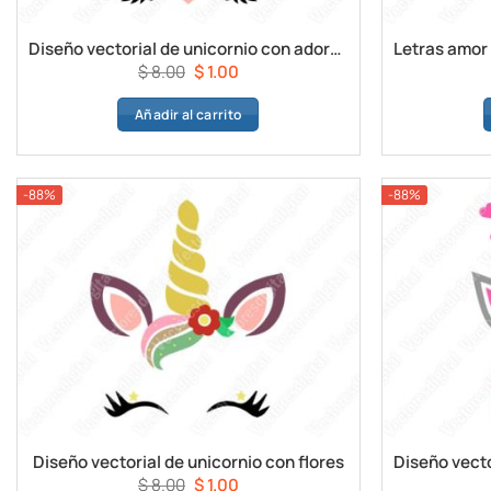
Diseño vectorial de unicornio con adornos
El
El
$
8.00
$
1.00
precio
precio
Añadir al carrito
original
actual
era:
es:
$ 8.00.
$ 1.00.
-88%
-88%
Diseño vectorial de unicornio con flores
El
El
$
8.00
$
1.00