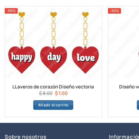
$ 8.00.
$ 1.00.
-88%
-88%
LLaveros de corazón Diseño vectoria
Diseño v
El
El
$
8.00
$
1.00
precio
precio
Añadir al carrito
original
actual
era:
es:
$ 8.00.
$ 1.00.
Sobre nosotros
Informació